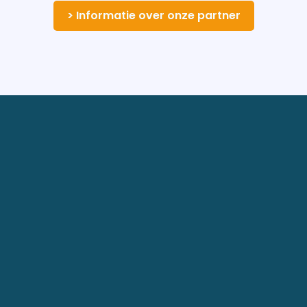
> Informatie over onze partner
Contact
W.M. Dudokweg 66
1703 DC Heerhugowaard
Telefoon:
072 - 576 30 30
E-mail:
mail@espeq.nl
Handig
Studiekeuze
Opleidingen