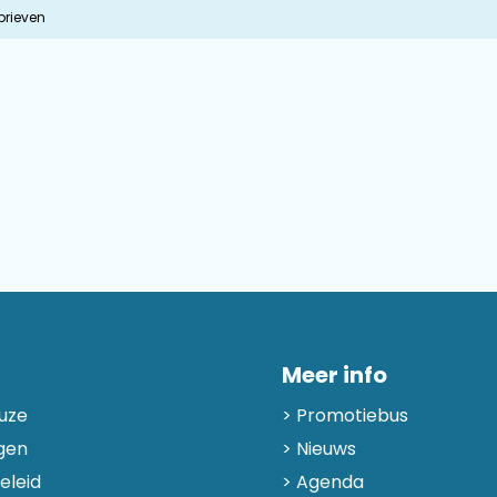
brieven
Meer info
uze
Promotiebus
gen
Nieuws
eleid
Agenda