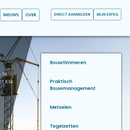
NIEUWS
OVER
DIRECT AANMELDEN
MIJN ESPEQ
Bouwtimmeren
 te
? Klik
Praktisch
Bouwmanagement
Metselen
Tegelzetten