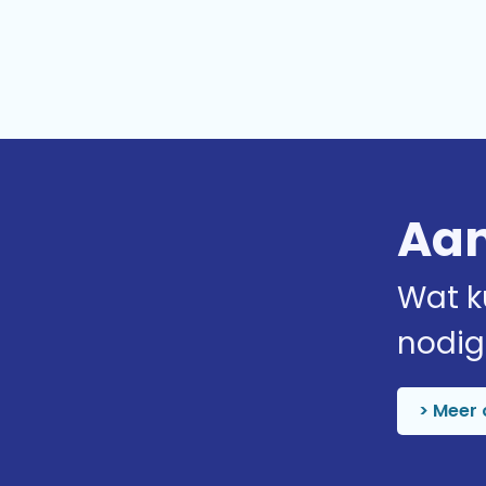
Aa
Wat k
nodig
> Meer 