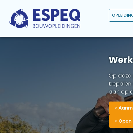
OPLEIDIN
Werke
Op deze p
bepalen o
dan op d
> Aanme
> Open