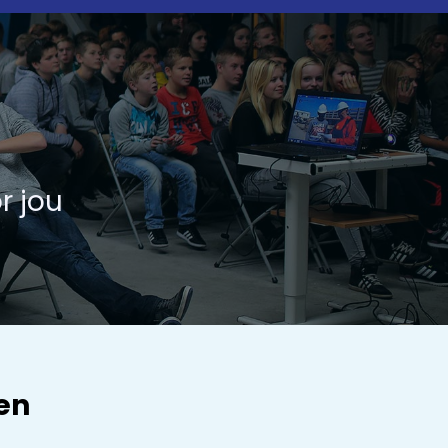
r jou
en