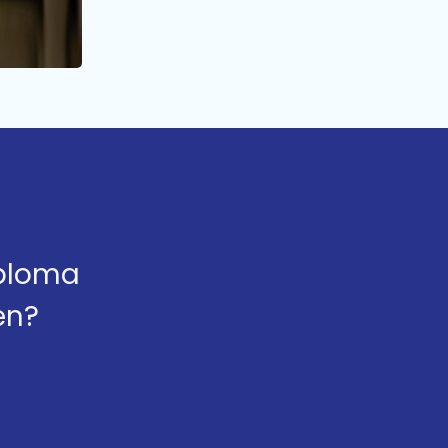
iploma
en?