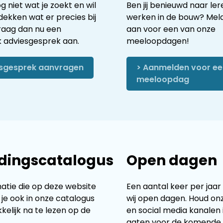
g niet wat je zoekt en wil
Ben jij benieuwd naar le
dekken wat er precies bij
werken in de bouw? Meld
raag dan nu een
aan voor een van onze
k adviesgesprek aan.
meeloopdagen!
esgesprek aanvragen
> Aanmelden voor ee
meeloopdag
dingscatalogus
Open dagen
matie die op deze website
Een aantal keer per jaa
d je ook in onze catalogus
wij open dagen. Houd on
kelijk na te lezen op de
en social media kanalen 
gaten voor de komende