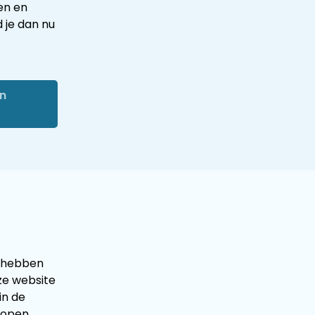
ren en
 je dan nu
n
r hebben
ze website
in de
 open