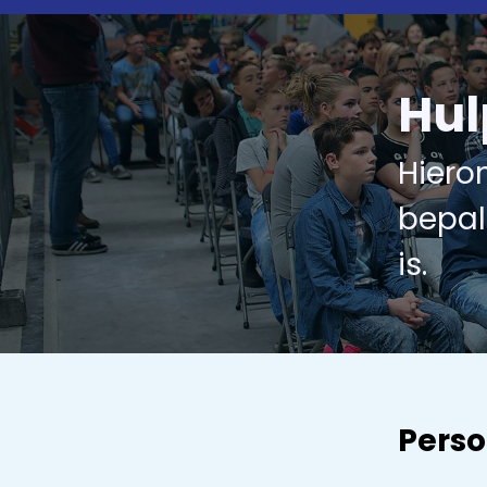
Hul
Hiero
bepal
is.
Perso