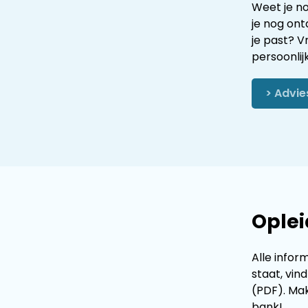
Weet je no
je nog ont
je past? V
persoonlij
> Advi
Oplei
Alle infor
staat, vin
(PDF). Mak
bank!