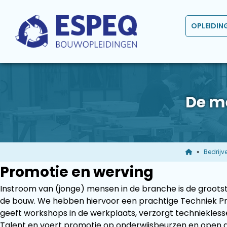
OPLEIDIN
De m
Bedrijv
Promotie en werving
Instroom van (jonge) mensen in de branche is de grootst
de bouw. We hebben hiervoor een prachtige Techniek Pro
geeft workshops in de werkplaats, verzorgt techniekles
Talent en voert promotie op onderwijsbeurzen en open 