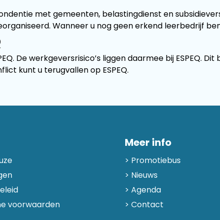
spondentie met gemeenten, belastingdienst en subsidieve
rganiseerd. Wanneer u nog geen erkend leerbedrijf bent
Q
 De werkgeversrisico’s liggen daarmee bij ESPEQ. Dit bet
flict kunt u terugvallen op ESPEQ.
Meer info
uze
Promotiebus
gen
Nieuws
eleid
Agenda
e voorwaarden
Contact