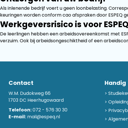
Als inlenende bedrijf voert u geen loonbelasting. Corre
keuringen worden conform cao afspraken door ESPEQ geo
Werkgeversrisico is voor ESPE
De leerlingen hebben een arbeidsovereenkomst met ESPEQ.
verzuim. Ook bij arbeidsongeschiktheid of een arbeidscon
Contact
Handig
W.M. Dudokweg 66
Studieke
1703 DC Heerhugowaard
Opleidin
Telefoon:
072 - 576 30 30
Privacyb
E-mail:
mail@espeq.nl
Algemen