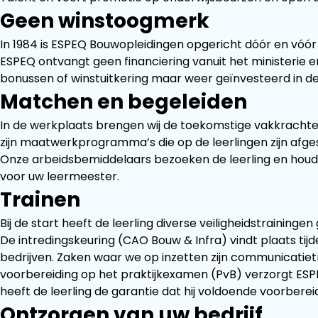
Geen winstoogmerk
In 1984 is ESPEQ Bouwopleidingen opgericht dóór en vóór 
ESPEQ ontvangt geen financiering vanuit het ministerie 
bonussen of winstuitkering maar weer geïnvesteerd in de
Matchen en begeleiden
In de werkplaats brengen wij de toekomstige vakkrachten
zijn maatwerkprogramma’s die op de leerlingen zijn afgest
Onze arbeidsbemiddelaars bezoeken de leerling en houden
voor uw leermeester.
Trainen
Bij de start heeft de leerling diverse veiligheidstraini
De intredingskeuring (CAO Bouw & Infra) vindt plaats tij
bedrijven. Zaken waar we op inzetten zijn communicatiet
voorbereiding op het praktijkexamen (PvB) verzorgt ESP
heeft de leerling de garantie dat hij voldoende voorbere
Ontzorgen van uw bedrijf