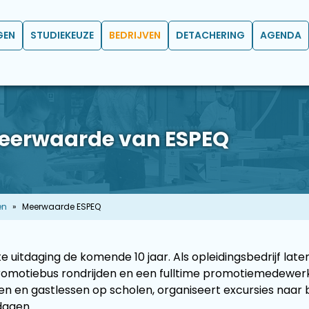
GEN
STUDIEKEUZE
BEDRIJVEN
DETACHERING
AGENDA
eerwaarde van ESPEQ
en
Meerwaarde ESPEQ
e uitdaging de komende 10 jaar. Als opleidingsbedrijf la
motiebus rondrijden en een fulltime promotiemedewerker 
sen en gastlessen op scholen, organiseert excursies naa
dagen.