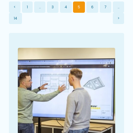
<
1
…
3
4
5
6
7
…
14
>