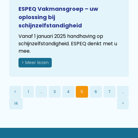
ESPEQ Vakmansgroep – uw
oplossing bij
schijnzelfstandigheid
Vanaf 1 januari 2025 handhaving op
schijnzelfstandigheid. ESPEQ denkt met u
mee.
> Meer lezen
<
1
…
3
4
5
6
7
…
14
>